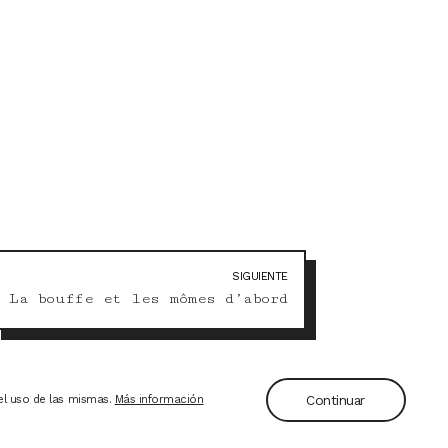
SIGUIENTE
Siguiente
La bouffe et les mômes d’abord
entrada
Continuar
 el uso de las mismas.
Más información