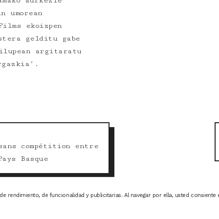
amako aurkezle
in umorean
Films ekoizpen
stera gelditu gabe
ilupean argitaratu
rgazkia’.
sans compétition entre
Pays Basque
e rendimiento, de funcionalidad y publicitarias. Al navegar por ella, usted consiente