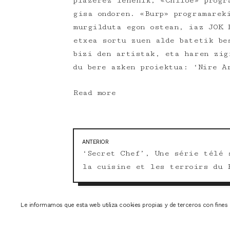
plazerez lehenik, «Chiloe» progr
gisa ondoren. «Burp» programarek
murgilduta egon ostean, iaz JOK 
etxea sortu zuen alde batetik be
bizi den artistak, eta haren zig
du bere azken proiektua: ‘Nire A
Read more
Navegación
ANTERIOR
Entrada
de
‘Secret Chef’, Une série télé 
anterior:
la cuisine et les terroirs du 
entradas
Le informamos que esta web utiliza cookies propias y de terceros con fines d